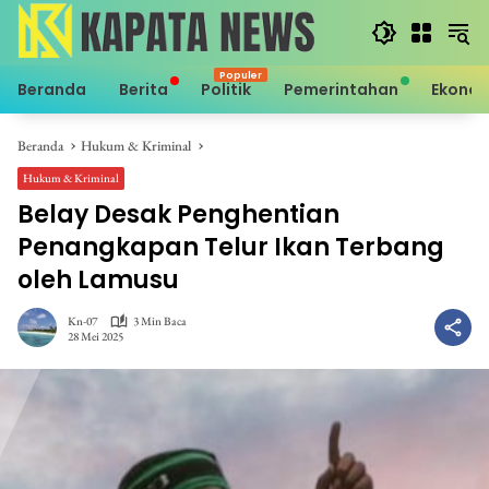
Langsung
ke
konten
Beranda
Berita
Politik
Pemerintahan
Ekono
Beranda
Hukum & Kriminal
Hukum & Kriminal
Belay Desak Penghentian
Penangkapan Telur Ikan Terbang
oleh Lamusu
Kn-07
3 Min Baca
28 Mei 2025