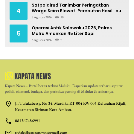
Satpolairud Tanimbar Peringatkan
4
Warga Seira Blawat: Perebutan Hasil Laut
Berpotensi Pidana
8 Agustus 2026
10
Operasi Antik Salawaku 2026, Polres
5
Malra Amankan 45 Liter Sopi
6 Agustus 2026
7
Kapata News – Portal berita terkini Maluku. Dapatkan update terbaru seputar
politik, ekonomi, budaya, dan peristiwa penting di Maluku & sekitarnya.
Jl. Tulukabessy. No 34. Mardika RT 004 RW 005 Kelurahan Rijali,
Kecamatan Sirimau Kota Ambon.
081367486991
redaksikapatanews@gmail.com