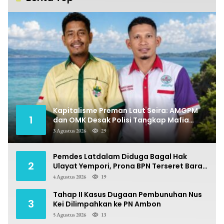
Kapitalisme Preman Laut Seira: AMGPM
1
dan OMK Desak Polisi Tangkap Mafia
Pungli
3 Agustus 2026
29
Pemdes Latdalam Diduga Bagal Hak
2
Ulayat Yempori, Prona BPN Terseret Bara
Sengketa
4 Agustus 2026
19
Tahap II Kasus Dugaan Pembunuhan Nus
3
Kei Dilimpahkan ke PN Ambon
5 Agustus 2026
13