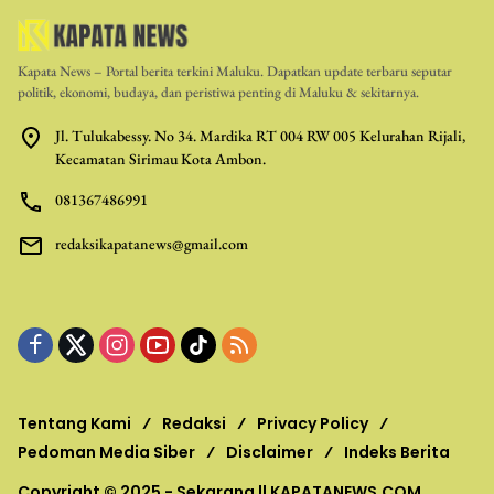
Kapata News – Portal berita terkini Maluku. Dapatkan update terbaru seputar
politik, ekonomi, budaya, dan peristiwa penting di Maluku & sekitarnya.
Jl. Tulukabessy. No 34. Mardika RT 004 RW 005 Kelurahan Rijali,
Kecamatan Sirimau Kota Ambon.
081367486991
redaksikapatanews@gmail.com
Tentang Kami
Redaksi
Privacy Policy
Pedoman Media Siber
Disclaimer
Indeks Berita
Copyright © 2025 - Sekarang ||
KAPATANEWS.COM