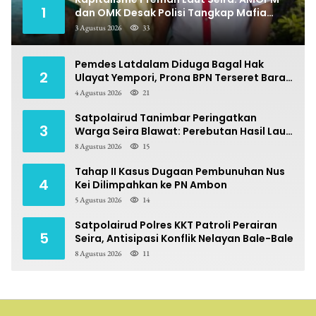
1
dan OMK Desak Polisi Tangkap Mafia
Pungli
3 Agustus 2026
33
Pemdes Latdalam Diduga Bagal Hak
2
Ulayat Yempori, Prona BPN Terseret Bara
Sengketa
4 Agustus 2026
21
Satpolairud Tanimbar Peringatkan
3
Warga Seira Blawat: Perebutan Hasil Laut
Berpotensi Pidana
8 Agustus 2026
15
Tahap II Kasus Dugaan Pembunuhan Nus
4
Kei Dilimpahkan ke PN Ambon
5 Agustus 2026
14
Satpolairud Polres KKT Patroli Perairan
5
Seira, Antisipasi Konflik Nelayan Bale-Bale
8 Agustus 2026
11