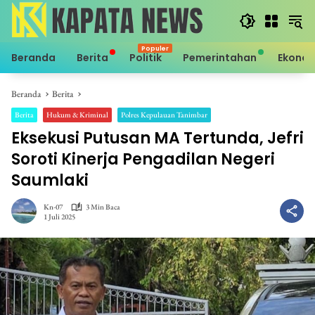
Langsung
ke
konten
Beranda
Berita
Politik
Pemerintahan
Ekono
Beranda
Berita
Berita
Hukum & Kriminal
Polres Kepulauan Tanimbar
Eksekusi Putusan MA Tertunda, Jefri
Soroti Kinerja Pengadilan Negeri
Saumlaki
Kn-07
3 Min Baca
1 Juli 2025