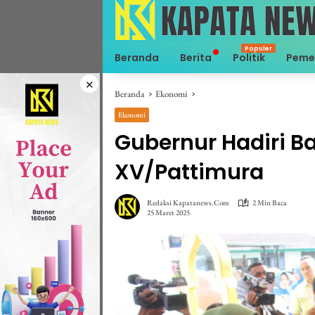
Langsung
ke
konten
Beranda
Berita
Politik
Peme
×
Beranda
Ekonomi
Ekonomi
Gubernur Hadiri 
XV/Pattimura
Redaksi Kapatanews.com
2 Min Baca
25 Maret 2025