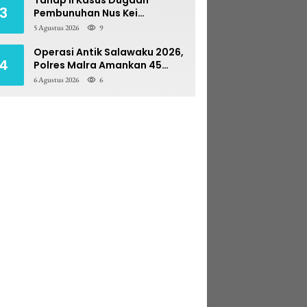
3
Pembunuhan Nus Kei
Dilimpahkan ke PN Ambon
5 Agustus 2026
9
Operasi Antik Salawaku 2026,
4
Polres Malra Amankan 45
Liter Sopi
6 Agustus 2026
6