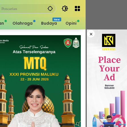
an
Olahraga
Budaya
Opini
×