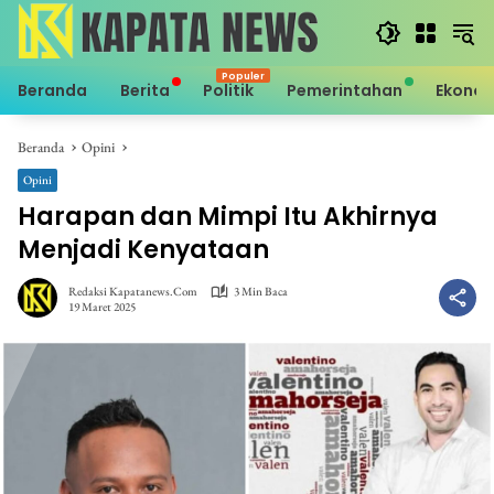
Langsung
ke
konten
Beranda
Berita
Politik
Pemerintahan
Ekono
Beranda
Opini
Opini
Harapan dan Mimpi Itu Akhirnya
Menjadi Kenyataan
Redaksi Kapatanews.com
3 Min Baca
19 Maret 2025