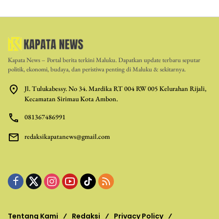
Kapata News – Portal berita terkini Maluku. Dapatkan update terbaru seputar
politik, ekonomi, budaya, dan peristiwa penting di Maluku & sekitarnya.
Jl. Tulukabessy. No 34. Mardika RT 004 RW 005 Kelurahan Rijali,
Kecamatan Sirimau Kota Ambon.
081367486991
redaksikapatanews@gmail.com
Tentang Kami
Redaksi
Privacy Policy