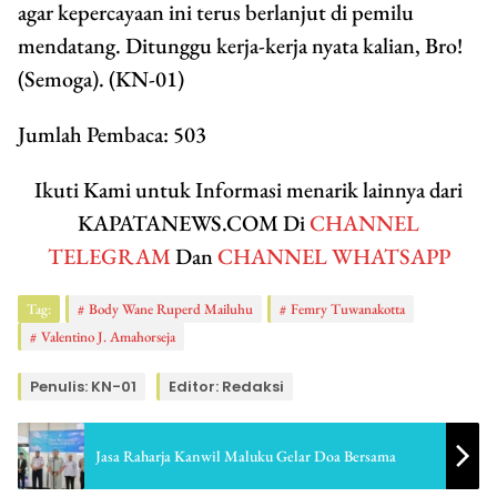
agar kepercayaan ini terus berlanjut di pemilu
mendatang. Ditunggu kerja-kerja nyata kalian, Bro!
(Semoga). (KN-01)
Jumlah Pembaca:
503
Ikuti Kami untuk Informasi menarik lainnya dari
KAPATANEWS.COM Di
CHANNEL
TELEGRAM
Dan
CHANNEL WHATSAPP
Tag:
Body Wane Ruperd Mailuhu
Femry Tuwanakotta
Valentino J. Amahorseja
Penulis: KN-01
Editor: Redaksi
Jasa Raharja Kanwil Maluku Gelar Doa Bersama