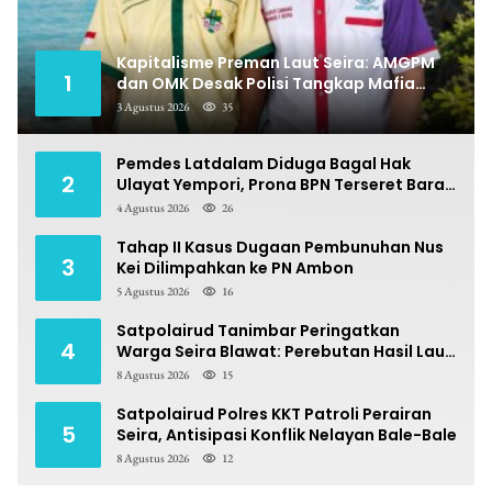
Kapitalisme Preman Laut Seira: AMGPM
1
dan OMK Desak Polisi Tangkap Mafia
Pungli
3 Agustus 2026
35
Pemdes Latdalam Diduga Bagal Hak
2
Ulayat Yempori, Prona BPN Terseret Bara
Sengketa
4 Agustus 2026
26
Tahap II Kasus Dugaan Pembunuhan Nus
3
Kei Dilimpahkan ke PN Ambon
5 Agustus 2026
16
Satpolairud Tanimbar Peringatkan
4
Warga Seira Blawat: Perebutan Hasil Laut
Berpotensi Pidana
8 Agustus 2026
15
Satpolairud Polres KKT Patroli Perairan
5
Seira, Antisipasi Konflik Nelayan Bale-Bale
8 Agustus 2026
12