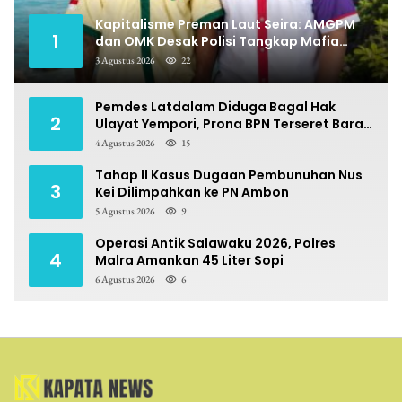
Kapitalisme Preman Laut Seira: AMGPM
1
dan OMK Desak Polisi Tangkap Mafia
Pungli
3 Agustus 2026
22
Pemdes Latdalam Diduga Bagal Hak
2
Ulayat Yempori, Prona BPN Terseret Bara
Sengketa
4 Agustus 2026
15
Tahap II Kasus Dugaan Pembunuhan Nus
3
Kei Dilimpahkan ke PN Ambon
5 Agustus 2026
9
Operasi Antik Salawaku 2026, Polres
4
Malra Amankan 45 Liter Sopi
6 Agustus 2026
6