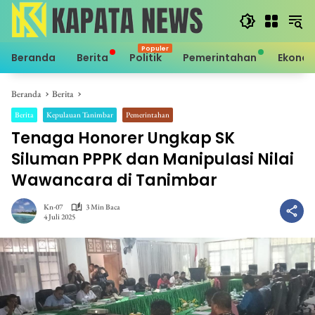
Langsung
ke
konten
Beranda
Berita
Politik
Pemerintahan
Ekono
Beranda
Berita
Berita
Kepulauan Tanimbar
Pemerintahan
Tenaga Honorer Ungkap SK
Siluman PPPK dan Manipulasi Nilai
Wawancara di Tanimbar
Kn-07
3 Min Baca
4 Juli 2025