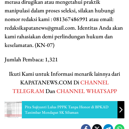
merasa dirugikan atau mengetahui praktik
manipulasi dalam proses seleksi, silakan hubungi
nomor redaksi kami : 081367486991 atau email:
redaksikapatanews@gmail.com. Identitas Anda akan
kami rahasiakan demi perlindungan hukum dan
keselamatan. (KN-07)
Jumlah Pembaca:
1,321
Ikuti Kami untuk Informasi menarik lainnya dari
KAPATANEWS.COM Di
CHANNEL
TELEGRAM
Dan
CHANNEL WHATSAPP
Pita Sujiyanti Lulus PPPK Tanpa Honor di BPKAD
Tanimbar Mendapat SK Siluman