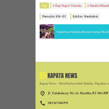
Tag:
Raja Negeri Titawaka
Simaloa Pelamah
Penulis: KN-01
Editor: Redaksi
Gubernur Maluku Resmi Gereja Masi
Kapata News – Portal berita terkini Maluku. Dapatkan up
Jl. Tulukabessy. No 34. Mardika RT 004 RW
081367486991