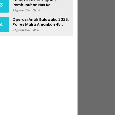
3
Pembunuhan Nus Kei
Dilimpahkan ke PN Ambon
5 Agustus 2026
10
Operasi Antik Salawaku 2026,
4
Polres Malra Amankan 45
Liter Sopi
6 Agustus 2026
6