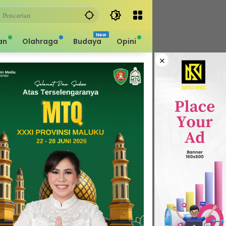
an
Olahraga
Budaya
Opini
×