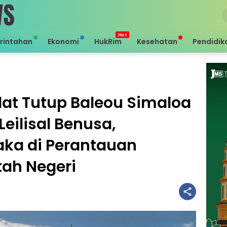
rintahan
Ekonomi
HukRim
Kesehatan
Pendidik
at Tutup Baleou Simaloa
ilisal Benusa,
aka di Perantauan
tah Negeri