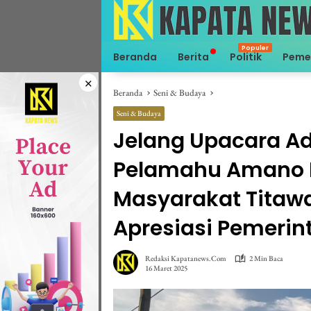
Langsung
ke
konten
Beranda
Berita
Politik
Peme
×
Beranda
Seni & Budaya
Seni & Budaya
Jelang Upacara Ad
Pelamahu Amano Le
Masyarakat Titaw
Apresiasi Pemerin
Redaksi Kapatanews.com
2 Min Baca
16 Maret 2025