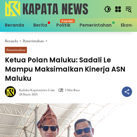
Langsung
ke
konten
Beranda
Berita
Politik
Pemerintahan
Ekono
Beranda
Pemerintahan
Pemerintahan
Ketua Polan Maluku: Sadali Le
Mampu Maksimalkan Kinerja ASN
Maluku
Redaksi Kapatanews.com
2 Min Baca
28 Maret 2025