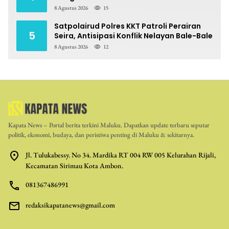
Berpotensi Pidana
8 Agustus 2026
15
Satpolairud Polres KKT Patroli Perairan
5
Seira, Antisipasi Konflik Nelayan Bale-Bale
8 Agustus 2026
12
Kapata News – Portal berita terkini Maluku. Dapatkan update terbaru seputar
politik, ekonomi, budaya, dan peristiwa penting di Maluku & sekitarnya.
Jl. Tulukabessy. No 34. Mardika RT 004 RW 005 Kelurahan Rijali,
Kecamatan Sirimau Kota Ambon.
081367486991
redaksikapatanews@gmail.com