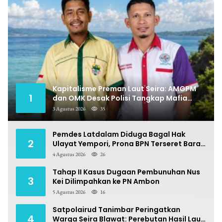
Kapitalisme Preman Laut Seira: AMGPM
1
dan OMK Desak Polisi Tangkap Mafia
Pungli
3 Agustus 2026
35
Pemdes Latdalam Diduga Bagal Hak
2
Ulayat Yempori, Prona BPN Terseret Bara
Sengketa
4 Agustus 2026
26
Tahap II Kasus Dugaan Pembunuhan Nus
3
Kei Dilimpahkan ke PN Ambon
5 Agustus 2026
16
Satpolairud Tanimbar Peringatkan
4
Warga Seira Blawat: Perebutan Hasil Laut