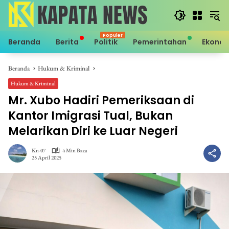
Langsung
ke
konten
Beranda
Berita
Politik
Pemerintahan
Ekono
Beranda
Hukum & Kriminal
Hukum & Kriminal
Mr. Xubo Hadiri Pemeriksaan di
Kantor Imigrasi Tual, Bukan
Melarikan Diri ke Luar Negeri
Kn-07
4 Min Baca
25 April 2025