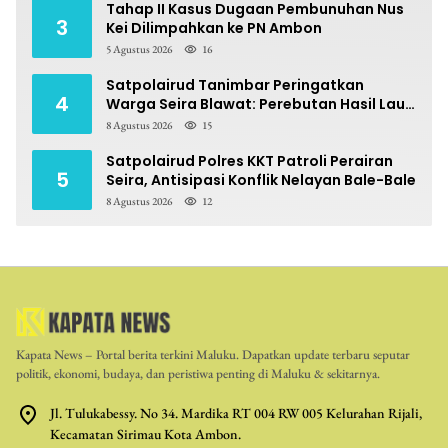
Tahap II Kasus Dugaan Pembunuhan Nus
3
Kei Dilimpahkan ke PN Ambon
5 Agustus 2026
16
Satpolairud Tanimbar Peringatkan
4
Warga Seira Blawat: Perebutan Hasil Laut
Berpotensi Pidana
8 Agustus 2026
15
Satpolairud Polres KKT Patroli Perairan
5
Seira, Antisipasi Konflik Nelayan Bale-Bale
8 Agustus 2026
12
Kapata News – Portal berita terkini Maluku. Dapatkan update terbaru seputar
politik, ekonomi, budaya, dan peristiwa penting di Maluku & sekitarnya.
Jl. Tulukabessy. No 34. Mardika RT 004 RW 005 Kelurahan Rijali,
Kecamatan Sirimau Kota Ambon.