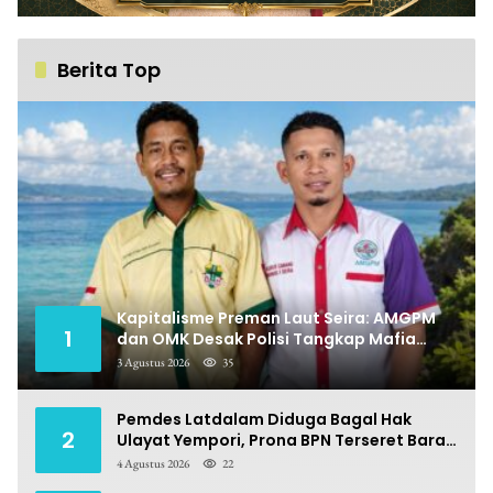
Berita Top
Kapitalisme Preman Laut Seira: AMGPM
1
dan OMK Desak Polisi Tangkap Mafia
Pungli
3 Agustus 2026
35
Pemdes Latdalam Diduga Bagal Hak
2
Ulayat Yempori, Prona BPN Terseret Bara
Sengketa
4 Agustus 2026
22