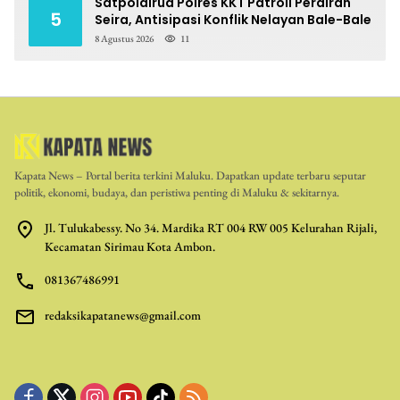
Satpolairud Polres KKT Patroli Perairan
5
Seira, Antisipasi Konflik Nelayan Bale-Bale
8 Agustus 2026
11
Kapata News – Portal berita terkini Maluku. Dapatkan update terbaru seputar
politik, ekonomi, budaya, dan peristiwa penting di Maluku & sekitarnya.
Jl. Tulukabessy. No 34. Mardika RT 004 RW 005 Kelurahan Rijali,
Kecamatan Sirimau Kota Ambon.
081367486991
redaksikapatanews@gmail.com