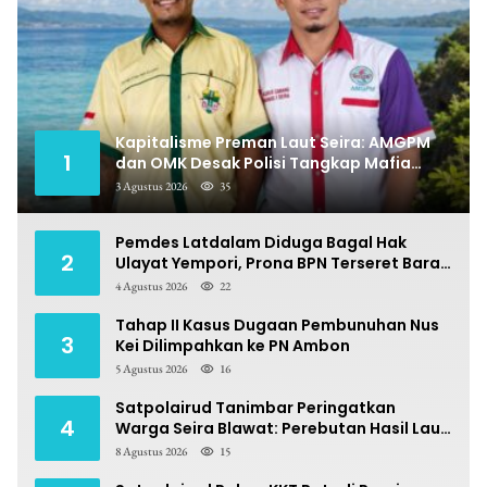
Kapitalisme Preman Laut Seira: AMGPM
1
dan OMK Desak Polisi Tangkap Mafia
Pungli
3 Agustus 2026
35
Pemdes Latdalam Diduga Bagal Hak
2
Ulayat Yempori, Prona BPN Terseret Bara
Sengketa
4 Agustus 2026
22
Tahap II Kasus Dugaan Pembunuhan Nus
3
Kei Dilimpahkan ke PN Ambon
5 Agustus 2026
16
Satpolairud Tanimbar Peringatkan
4
Warga Seira Blawat: Perebutan Hasil Laut
Berpotensi Pidana
8 Agustus 2026
15