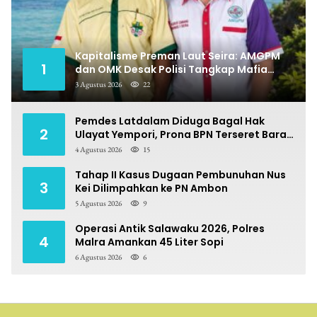
Kapitalisme Preman Laut Seira: AMGPM
1
dan OMK Desak Polisi Tangkap Mafia
Pungli
3 Agustus 2026
22
Pemdes Latdalam Diduga Bagal Hak
2
Ulayat Yempori, Prona BPN Terseret Bara
Sengketa
4 Agustus 2026
15
Tahap II Kasus Dugaan Pembunuhan Nus
3
Kei Dilimpahkan ke PN Ambon
5 Agustus 2026
9
Operasi Antik Salawaku 2026, Polres
4
Malra Amankan 45 Liter Sopi
6 Agustus 2026
6