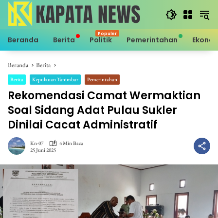
Langsung
ke
konten
Beranda
Berita
Politik
Pemerintahan
Ekono
Beranda
Berita
Berita
Kepulauan Tanimbar
Pemerintahan
Rekomendasi Camat Wermaktian
Soal Sidang Adat Pulau Sukler
Dinilai Cacat Administratif
Kn-07
4 Min Baca
25 Juni 2025