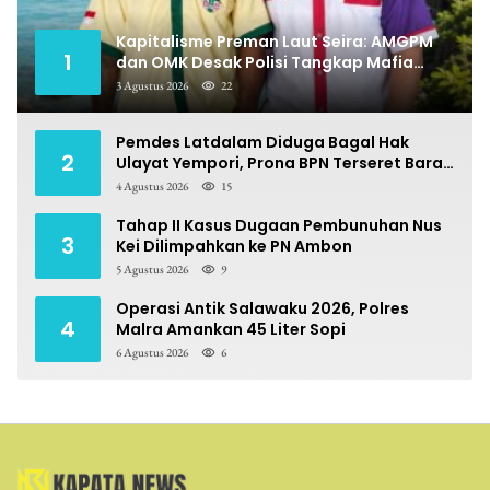
Kapitalisme Preman Laut Seira: AMGPM
1
dan OMK Desak Polisi Tangkap Mafia
Pungli
3 Agustus 2026
22
Pemdes Latdalam Diduga Bagal Hak
2
Ulayat Yempori, Prona BPN Terseret Bara
Sengketa
4 Agustus 2026
15
Tahap II Kasus Dugaan Pembunuhan Nus
3
Kei Dilimpahkan ke PN Ambon
5 Agustus 2026
9
Operasi Antik Salawaku 2026, Polres
4
Malra Amankan 45 Liter Sopi
6 Agustus 2026
6