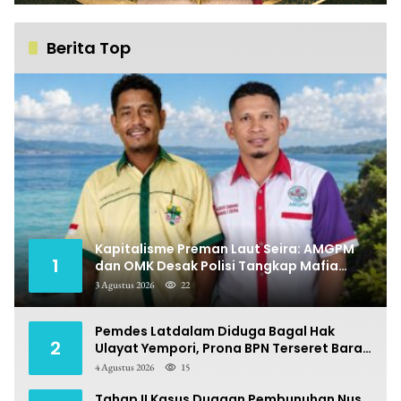
Berita Top
Kapitalisme Preman Laut Seira: AMGPM
1
dan OMK Desak Polisi Tangkap Mafia
Pungli
3 Agustus 2026
22
Pemdes Latdalam Diduga Bagal Hak
2
Ulayat Yempori, Prona BPN Terseret Bara
Sengketa
4 Agustus 2026
15
Tahap II Kasus Dugaan Pembunuhan Nus