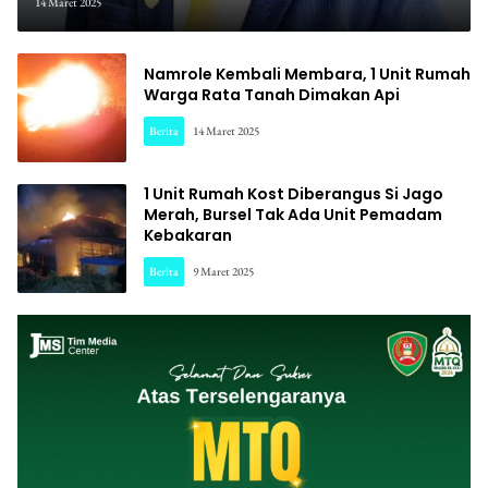
Jangan Sampai Menimpa
14 Maret 2025
Kantor Bupati
Namrole Kembali Membara, 1 Unit Rumah
Warga Rata Tanah Dimakan Api
Berita
14 Maret 2025
1 Unit Rumah Kost Diberangus Si Jago
Merah, Bursel Tak Ada Unit Pemadam
Kebakaran
Berita
9 Maret 2025