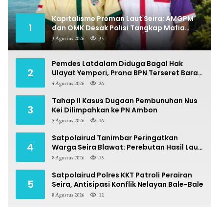
Kapitalisme Preman Laut Seira: AMGPM
1
dan OMK Desak Polisi Tangkap Mafia
Pungli
3 Agustus 2026
35
Pemdes Latdalam Diduga Bagal Hak
2
Ulayat Yempori, Prona BPN Terseret Bara
Sengketa
4 Agustus 2026
26
Tahap II Kasus Dugaan Pembunuhan Nus
3
Kei Dilimpahkan ke PN Ambon
5 Agustus 2026
16
Satpolairud Tanimbar Peringatkan
4
Warga Seira Blawat: Perebutan Hasil Laut
Berpotensi Pidana
8 Agustus 2026
15
Satpolairud Polres KKT Patroli Perairan
5
Seira, Antisipasi Konflik Nelayan Bale-Bale
8 Agustus 2026
12