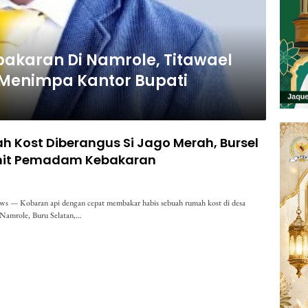
akaran Di Namrole, Titawael
Menimpa Kantor Bupati
ah Kost Diberangus Si Jago Merah, Bursel
nit Pemadam Kebakaran
s — Kobaran api dengan cepat membakar habis sebuah rumah kost di desa
Namrole, Buru Selatan,…