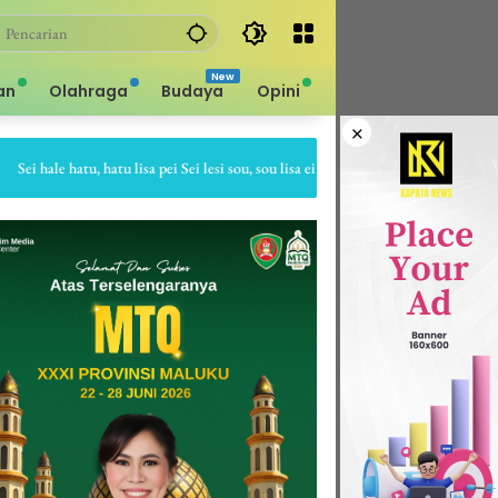
an
Olahraga
Budaya
Opini
×
hale hatu, hatu lisa pei Sei lesi sou, sou lisa ei Sapa bale batu, batu gepe dia Sap