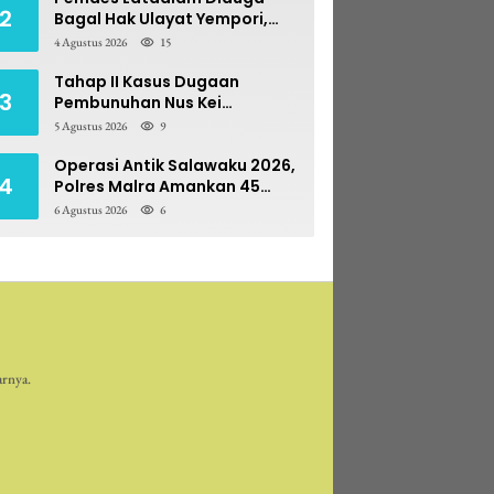
2
Bagal Hak Ulayat Yempori,
Prona BPN Terseret Bara
4 Agustus 2026
15
Sengketa
Tahap II Kasus Dugaan
3
Pembunuhan Nus Kei
Dilimpahkan ke PN Ambon
5 Agustus 2026
9
Operasi Antik Salawaku 2026,
4
Polres Malra Amankan 45
Liter Sopi
6 Agustus 2026
6
arnya.