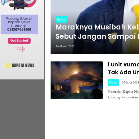
Berita
Maraknya Musibah Keb
Sebut Jangan Sampai 
14 Maret 2025
1 Unit Rum
Tak Ada U
Berita
9 Maret 2025
Namrole, Kapata New
Labuang Kecamatan 