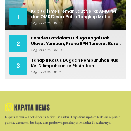
Kapitalisme Preman Laut Seira: AMGPM
1
dan OMK Desak Polisi Tangkap Mafia
Pungli
3 Agustus 2026
18
Pemdes Latdalam Diduga Bagal Hak
2
Ulayat Yempori, Prona BPN Terseret Bara
Sengketa
4 Agustus 2026
13
Tahap II Kasus Dugaan Pembunuhan Nus
3
Kei Dilimpahkan ke PN Ambon
5 Agustus 2026
7
Kapata News – Portal berita terkini Maluku. Dapatkan update terbaru seputar
politik, ekonomi, budaya, dan peristiwa penting di Maluku & sekitarnya.