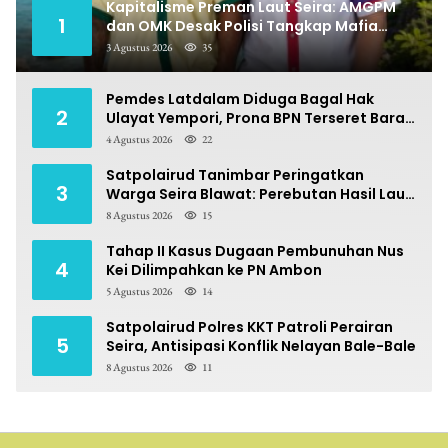
Kapitalisme Preman Laut Seira: AMGPM
1
dan OMK Desak Polisi Tangkap Mafia
Pungli
3 Agustus 2026
35
Pemdes Latdalam Diduga Bagal Hak
2
Ulayat Yempori, Prona BPN Terseret Bara
Sengketa
4 Agustus 2026
22
Satpolairud Tanimbar Peringatkan
3
Warga Seira Blawat: Perebutan Hasil Laut
Berpotensi Pidana
8 Agustus 2026
15
Tahap II Kasus Dugaan Pembunuhan Nus
4
Kei Dilimpahkan ke PN Ambon
5 Agustus 2026
14
Satpolairud Polres KKT Patroli Perairan
5
Seira, Antisipasi Konflik Nelayan Bale-Bale
8 Agustus 2026
11