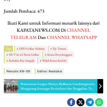
Jumlah Pembaca:
473
Ikuti Kami untuk Informasi menarik lainnya dari
KAPATANEWS.COM Di
CHANNEL
TELEGRAM
Dan
CHANNEL WHATSAPP
Tag:
DPD Golkar Maluku
Ely Toisuta
HUT ke-61 Partai Golkar
Ketua Penyelenggara
Rohalim Boy Sangdji
Wakil Ketua Korbid
Penulis: KN-05
Editor: Redaksi
Pementasan Langen Mataya Bedhayan Gandrungmanis,
Mengusung Semangat Revitalisasi dan Penggalian Tari
Jawa klasik