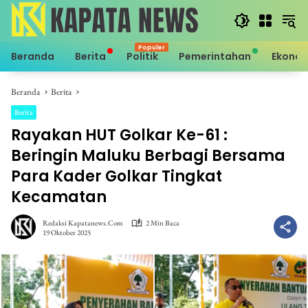
Langsung
ke
konten
Beranda
Berita
Politik
Pemerintahan
Ekono
Beranda
Berita
Berita
Rayakan HUT Golkar Ke-61 :
Beringin Maluku Berbagi Bersama
Para Kader Golkar Tingkat
Kecamatan
Redaksi Kapatanews.com
2 Min Baca
19 Oktober 2025