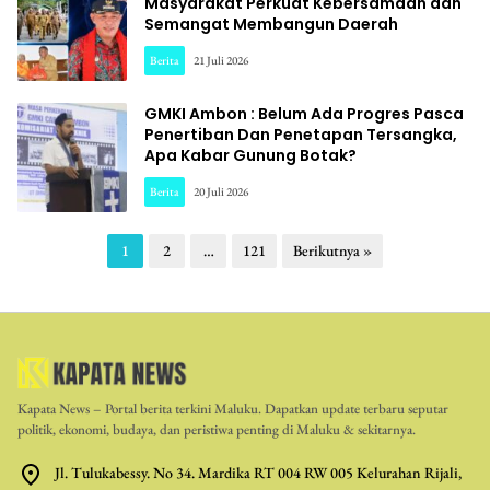
Masyarakat Perkuat Kebersamaan dan
Semangat Membangun Daerah
Berita
21 Juli 2026
GMKI Ambon : Belum Ada Progres Pasca
Penertiban Dan Penetapan Tersangka,
Apa Kabar Gunung Botak?
Berita
20 Juli 2026
Paginasi
1
2
…
121
Berikutnya »
pos
Kapata News – Portal berita terkini Maluku. Dapatkan update terbaru seputar
politik, ekonomi, budaya, dan peristiwa penting di Maluku & sekitarnya.
Jl. Tulukabessy. No 34. Mardika RT 004 RW 005 Kelurahan Rijali,