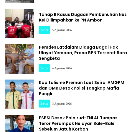
Tahap II Kasus Dugaan Pembunuhan Nus
Kei Dilimpahkan ke PN Ambon
Berita
5 Agustus 2026
Pemdes Latdalam Diduga Bagal Hak
Ulayat Yempori, Prona BPN Terseret Bara
Sengketa
Berita
4 Agustus 2026
Kapitalisme Preman Laut Seira: AMGPM
dan OMK Desak Polisi Tangkap Mafia
Pungli
Berita
3 Agustus 2026
FSBSI Desak Polairud-TNI AL Tumpas
Teror Perampok Nelayan Bale-Bale
Sebelum Jatuh Korban