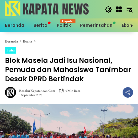
Langsung
ke
konten
Beranda
Berita
Politik
Pemerintahan
Ekono
Beranda
Berita
Berita
Blok Masela Jadi Isu Nasional,
Pemuda dan Mahasiswa Tanimbar
Desak DPRD Bertindak
Redaksi Kapatanews.com
5 Min Baca
1 September 2025