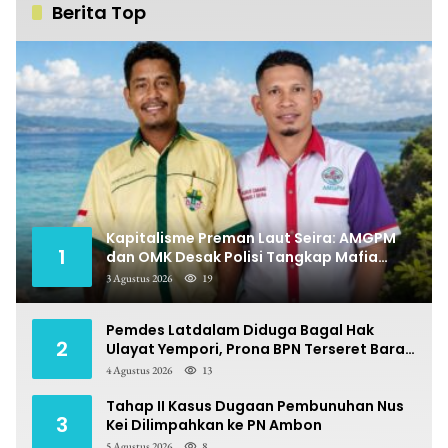
Berita Top
Kapitalisme Preman Laut Seira: AMGPM
1
dan OMK Desak Polisi Tangkap Mafia
Pungli
3 Agustus 2026
19
Pemdes Latdalam Diduga Bagal Hak
2
Ulayat Yempori, Prona BPN Terseret Bara
Sengketa
4 Agustus 2026
13
Tahap II Kasus Dugaan Pembunuhan Nus
3
Kei Dilimpahkan ke PN Ambon
5 Agustus 2026
8