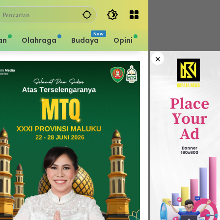
an
Olahraga
Budaya
Opini
×