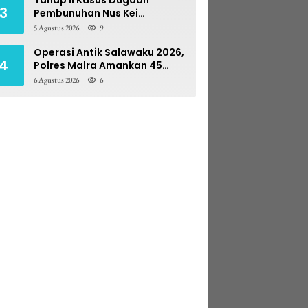
3
Pembunuhan Nus Kei
Dilimpahkan ke PN Ambon
5 Agustus 2026
9
Operasi Antik Salawaku 2026,
4
Polres Malra Amankan 45
Liter Sopi
6 Agustus 2026
6