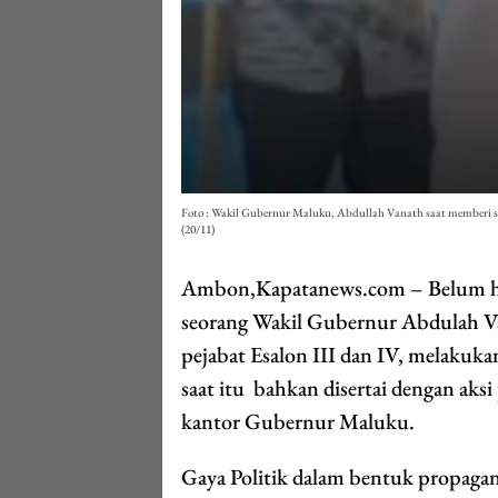
Foto : Wakil Gubernur Maluku, Abdullah Vanath saat memberi sa
(20/11)
Ambon,Kapatanews.com – Belum hil
seorang Wakil Gubernur Abdulah Van
pejabat Esalon III dan IV, melakuk
saat itu bahkan disertai dengan aksi
kantor Gubernur Maluku.
Gaya Politik dalam bentuk propagan