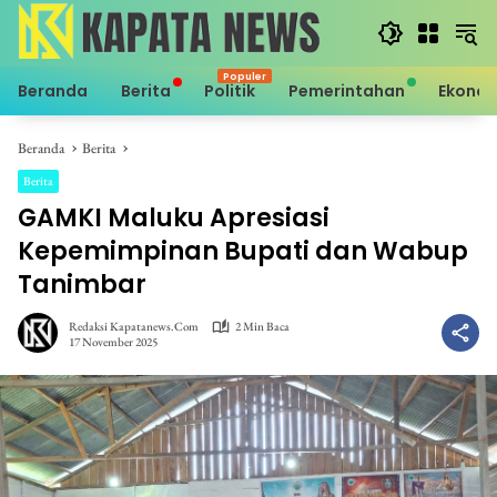
Langsung
ke
konten
Beranda
Berita
Politik
Pemerintahan
Ekono
Beranda
Berita
Berita
GAMKI Maluku Apresiasi
Kepemimpinan Bupati dan Wabup
Tanimbar
Redaksi Kapatanews.com
2 Min Baca
17 November 2025