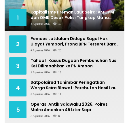
Kapitalisme Preman Laut Seira: AMGPM
1
dan OMK Desak Polisi Tangkap Mafia
Pungli
3 Agustus 2026
30
Pemdes Latdalam Diduga Bagal Hak
2
Ulayat Yempori, Prona BPN Terseret Bara
Sengketa
4 Agustus 2026
20
Tahap II Kasus Dugaan Pembunuhan Nus
3
Kei Dilimpahkan ke PN Ambon
5 Agustus 2026
13
Satpolairud Tanimbar Peringatkan
4
Warga Seira Blawat: Perebutan Hasil Laut
Berpotensi Pidana
8 Agustus 2026
11
Operasi Antik Salawaku 2026, Polres
5
Malra Amankan 45 Liter Sopi
6 Agustus 2026
8