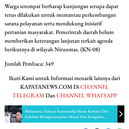
Warga setempat berharap kunjungan serupa dapat
terus dilakukan untuk memantau perkembangan
sarana pelayanan serta mendukung inisiatif
pertanian masyarakat. Pemerintah daerah belum
memberikan keterangan lanjutan terkait agenda
berikutnya di wilayah Nirunmas. (KN-08)
Jumlah Pembaca:
349
Ikuti Kami untuk Informasi menarik lainnya dari
KAPATANEWS.COM Di
CHANNEL
TELEGRAM
Dan
CHANNEL WHATSAPP
Hehanussa: Edyson Sarimanella Harus Koreksi Diri
Sebelum Mempertanyakan Moral Dan Integritas
Orang Lain