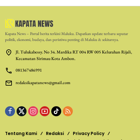
Kapata News – Portal berita terkini Maluku. Dapatkan update terbaru seputar
politik, ekonomi, budaya, dan peristiwa penting di Maluku & sekitarnya.
Jl. Tulukabessy. No 34. Mardika RT 004 RW 005 Kelurahan Rijali,
Kecamatan Sirimau Kota Ambon.
081367486991
redaksikapatanews@gmail.com
Tentang Kami
Redaksi
Privacy Policy