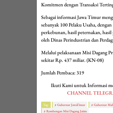
Komitmen dengan Transaksi Terting
Sebagai informasi Jawa Timur meng
sebanyak 100 Pelaku Usaha, dengan se
perkebunan, hasil peternakan, hasi
oleh Dinas Perindustrian dan Perda
Melalui pelaksanaan Misi Dagang Pr
sekitar Rp. 437 miliar. (KN-08)
Jumlah Pembaca:
319
Ikuti Kami untuk Informasi
CHANNEL TELEG
Tag:
Gubernur JawaTimur
Gubernur Mal
Rombongan Misi Dagang Jatim