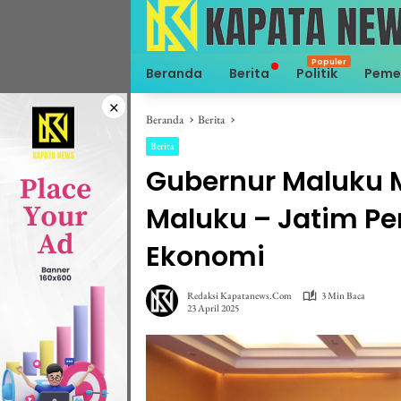
Langsung
ke
konten
Beranda
Berita
Politik
Peme
×
Beranda
Berita
Berita
Gubernur Maluku 
Maluku – Jatim Pe
Ekonomi
Redaksi Kapatanews.com
3 Min Baca
23 April 2025