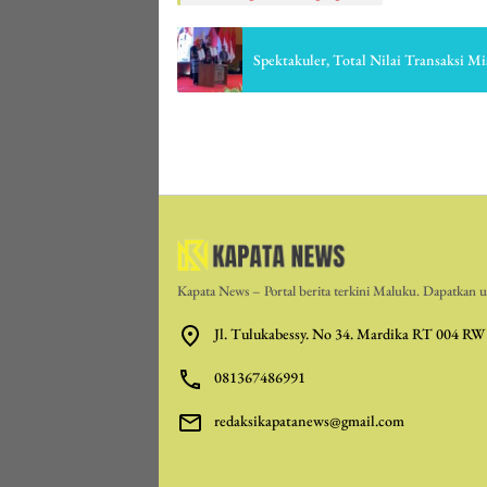
Spektakuler, Total Nilai Transaksi 
Kapata News – Portal berita terkini Maluku. Dapatkan up
Jl. Tulukabessy. No 34. Mardika RT 004 RW
081367486991
redaksikapatanews@gmail.com