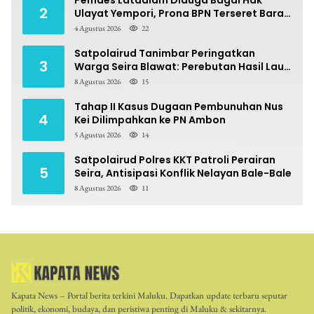
Pemdes Latdalam Diduga Bagal Hak
2
Ulayat Yempori, Prona BPN Terseret Bara
Sengketa
4 Agustus 2026
22
Satpolairud Tanimbar Peringatkan
3
Warga Seira Blawat: Perebutan Hasil Laut
Berpotensi Pidana
8 Agustus 2026
15
Tahap II Kasus Dugaan Pembunuhan Nus
4
Kei Dilimpahkan ke PN Ambon
5 Agustus 2026
14
Satpolairud Polres KKT Patroli Perairan
5
Seira, Antisipasi Konflik Nelayan Bale-Bale
8 Agustus 2026
11
Kapata News – Portal berita terkini Maluku. Dapatkan update terbaru seputar
politik, ekonomi, budaya, dan peristiwa penting di Maluku & sekitarnya.