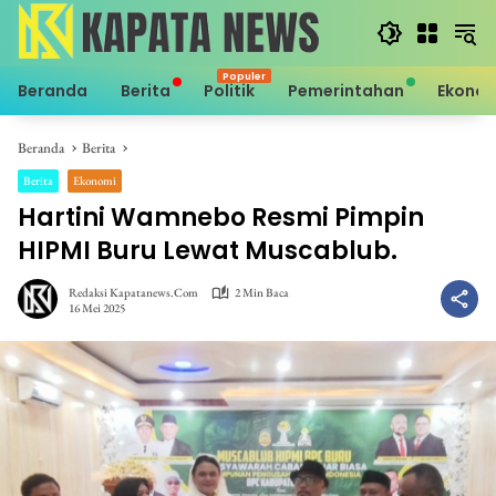
Langsung
ke
konten
Beranda
Berita
Politik
Pemerintahan
Ekono
Beranda
Berita
Berita
Ekonomi
Hartini Wamnebo Resmi Pimpin
HIPMI Buru Lewat Muscablub.
Redaksi Kapatanews.com
2 Min Baca
16 Mei 2025