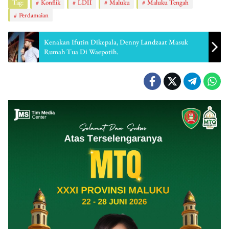
Tag:
Konflik
LDII
Maluku
Maluku Tengah
Perdamaian
Kenakan Ifutin Dikepala, Denny Landzaat Masuk
Rumah Tua Di Waepotih.