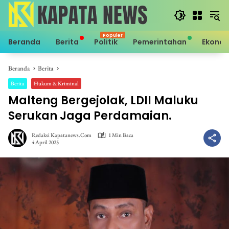
Langsung
ke
konten
Beranda
Berita
Politik
Pemerintahan
Ekono
Beranda
Berita
Berita
Hukum & Kriminal
Malteng Bergejolak, LDII Maluku
Serukan Jaga Perdamaian.
Redaksi Kapatanews.com
1 Min Baca
4 April 2025