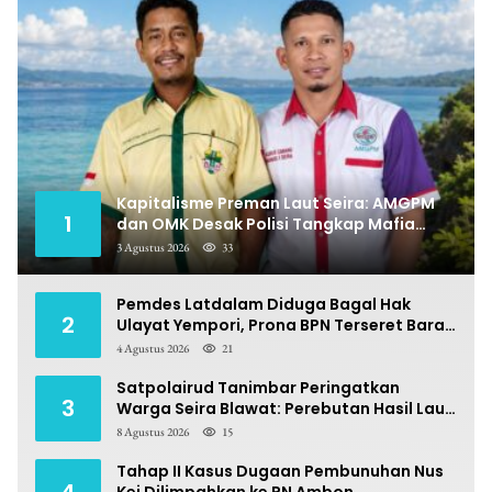
Kapitalisme Preman Laut Seira: AMGPM
1
dan OMK Desak Polisi Tangkap Mafia
Pungli
3 Agustus 2026
33
Pemdes Latdalam Diduga Bagal Hak
2
Ulayat Yempori, Prona BPN Terseret Bara
Sengketa
4 Agustus 2026
21
Satpolairud Tanimbar Peringatkan
3
Warga Seira Blawat: Perebutan Hasil Laut
Berpotensi Pidana
8 Agustus 2026
15
Tahap II Kasus Dugaan Pembunuhan Nus