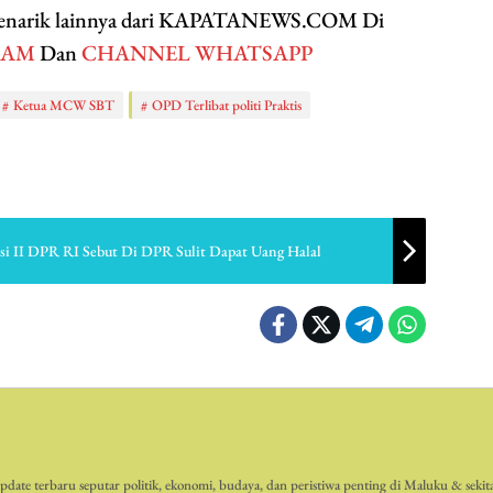
 menarik lainnya dari KAPATANEWS.COM Di
RAM
Dan
CHANNEL WHATSAPP
Ketua MCW SBT
OPD Terlibat politi Praktis
si II DPR RI Sebut Di DPR Sulit Dapat Uang Halal
date terbaru seputar politik, ekonomi, budaya, dan peristiwa penting di Maluku & sekit