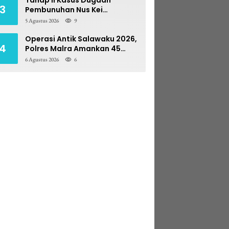
3
Pembunuhan Nus Kei
Dilimpahkan ke PN Ambon
5 Agustus 2026
9
Operasi Antik Salawaku 2026,
4
Polres Malra Amankan 45
Liter Sopi
6 Agustus 2026
6