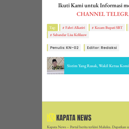
Ikuti Kami untuk Informasi
CHANNEL TELEG
Tag:
Fahri Alkatiri
Kecam Bupati SBT
Sabandar Lisa Kelilauw
Penulis: KN-02
Editor: Redaksi
Sistim Yang Rusak, Wakil Ketua Komi
Kapata News – Portal berita terkini Maluku. Dapatkan up