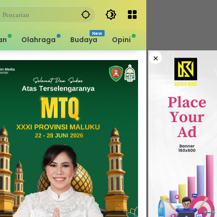
an
Olahraga
Budaya
Opini
×