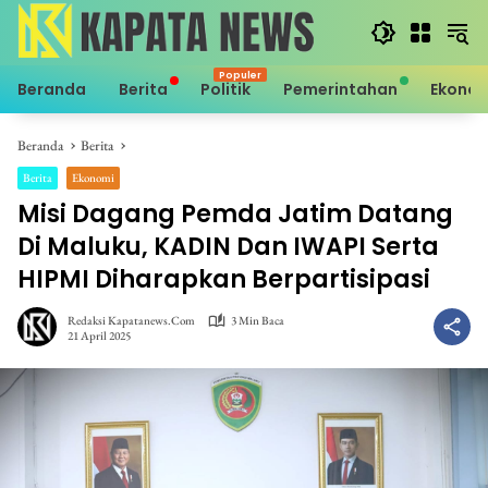
Langsung
ke
konten
Beranda
Berita
Politik
Pemerintahan
Ekono
Beranda
Berita
Berita
Ekonomi
Misi Dagang Pemda Jatim Datang
Di Maluku, KADIN Dan IWAPI Serta
HIPMI Diharapkan Berpartisipasi
Redaksi Kapatanews.com
3 Min Baca
21 April 2025