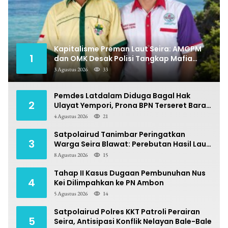
Kapitalisme Preman Laut Seira: AMGPM
1
dan OMK Desak Polisi Tangkap Mafia
Pungli
3 Agustus 2026
33
Pemdes Latdalam Diduga Bagal Hak
2
Ulayat Yempori, Prona BPN Terseret Bara
Sengketa
4 Agustus 2026
21
Satpolairud Tanimbar Peringatkan
3
Warga Seira Blawat: Perebutan Hasil Laut
Berpotensi Pidana
8 Agustus 2026
15
Tahap II Kasus Dugaan Pembunuhan Nus
4
Kei Dilimpahkan ke PN Ambon
5 Agustus 2026
14
Satpolairud Polres KKT Patroli Perairan
5
Seira, Antisipasi Konflik Nelayan Bale-Bale