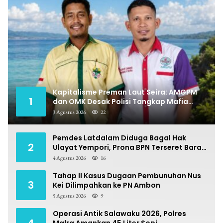
Kapitalisme Preman Laut Seira: AMGPM
1
dan OMK Desak Polisi Tangkap Mafia
Pungli
3 Agustus 2026
22
Pemdes Latdalam Diduga Bagal Hak
2
Ulayat Yempori, Prona BPN Terseret Bara
Sengketa
4 Agustus 2026
16
Tahap II Kasus Dugaan Pembunuhan Nus
3
Kei Dilimpahkan ke PN Ambon
5 Agustus 2026
9
Operasi Antik Salawaku 2026, Polres
4
Malra Amankan 45 Liter Sopi