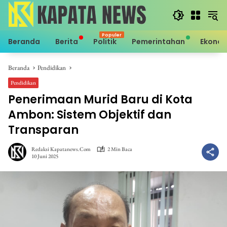
Langsung
ke
konten
Beranda
Berita
Politik
Pemerintahan
Ekono
Beranda
Pendidikan
Pendidikan
Penerimaan Murid Baru di Kota
Ambon: Sistem Objektif dan
Transparan
Redaksi Kapatanews.com
2 Min Baca
10 Juni 2025