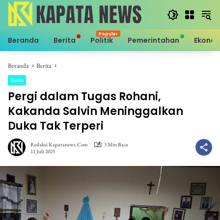
Langsung
ke
konten
Beranda
Berita
Politik
Pemerintahan
Ekono
Beranda
Berita
Berita
Pergi dalam Tugas Rohani,
Kakanda Salvin Meninggalkan
Duka Tak Terperi
Redaksi Kapatanews.com
3 Min Baca
11 Juli 2025