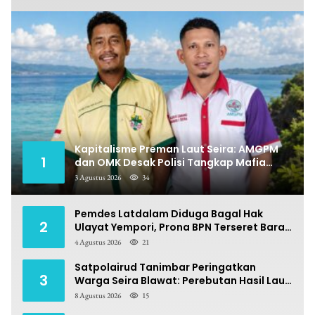
Kapitalisme Preman Laut Seira: AMGPM
1
dan OMK Desak Polisi Tangkap Mafia
Pungli
3 Agustus 2026
34
Pemdes Latdalam Diduga Bagal Hak
2
Ulayat Yempori, Prona BPN Terseret Bara
Sengketa
4 Agustus 2026
21
Satpolairud Tanimbar Peringatkan
3
Warga Seira Blawat: Perebutan Hasil Laut
Berpotensi Pidana
8 Agustus 2026
15