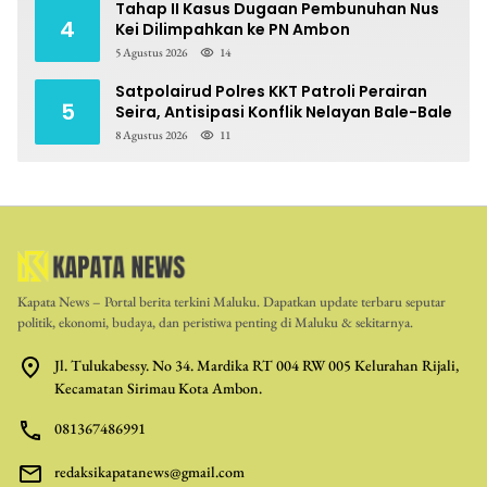
Tahap II Kasus Dugaan Pembunuhan Nus
4
Kei Dilimpahkan ke PN Ambon
5 Agustus 2026
14
Satpolairud Polres KKT Patroli Perairan
5
Seira, Antisipasi Konflik Nelayan Bale-Bale
8 Agustus 2026
11
Kapata News – Portal berita terkini Maluku. Dapatkan update terbaru seputar
politik, ekonomi, budaya, dan peristiwa penting di Maluku & sekitarnya.
Jl. Tulukabessy. No 34. Mardika RT 004 RW 005 Kelurahan Rijali,
Kecamatan Sirimau Kota Ambon.
081367486991
redaksikapatanews@gmail.com