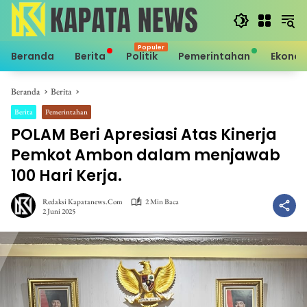
Langsung
ke
konten
Beranda
Berita
Politik
Pemerintahan
Ekono
Beranda
Berita
Berita
Pemerintahan
POLAM Beri Apresiasi Atas Kinerja
Pemkot Ambon dalam menjawab
100 Hari Kerja.
Redaksi Kapatanews.com
2 Min Baca
2 Juni 2025