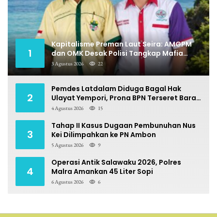
Kapitalisme Preman Laut Seira: AMGPM
1
dan OMK Desak Polisi Tangkap Mafia
Pungli
3 Agustus 2026
22
Pemdes Latdalam Diduga Bagal Hak
2
Ulayat Yempori, Prona BPN Terseret Bara
Sengketa
4 Agustus 2026
15
Tahap II Kasus Dugaan Pembunuhan Nus
3
Kei Dilimpahkan ke PN Ambon
5 Agustus 2026
9
Operasi Antik Salawaku 2026, Polres
4
Malra Amankan 45 Liter Sopi
6 Agustus 2026
6