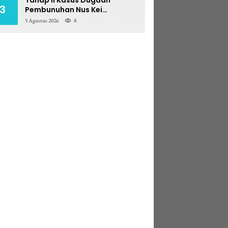
3
Pembunuhan Nus Kei
Dilimpahkan ke PN Ambon
5 Agustus 2026
8