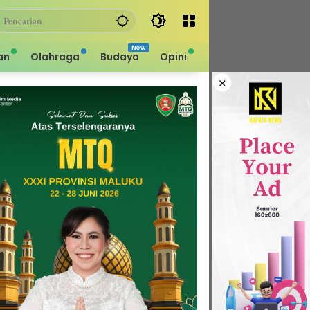
an
Olahraga
Budaya
Opini
×