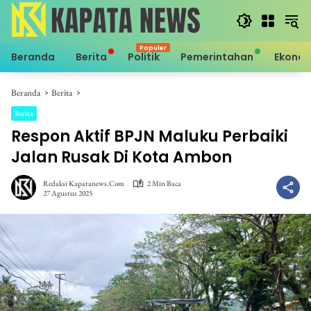
Langsung
ke
konten
Beranda
Berita
Politik
Pemerintahan
Ekono
Beranda
Berita
Berita
Respon Aktif BPJN Maluku Perbaiki
Jalan Rusak Di Kota Ambon
Redaksi Kapatanews.com
2 Min Baca
27 Agustus 2025