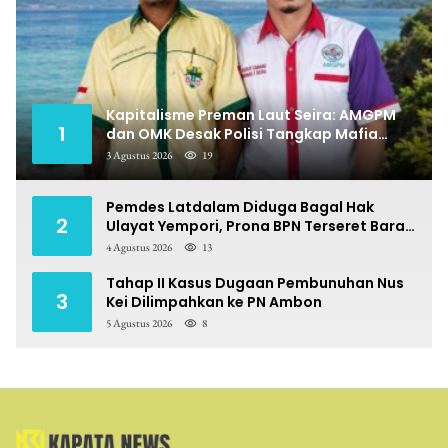
Kapitalisme Preman Laut Seira: AMGPM
1
dan OMK Desak Polisi Tangkap Mafia
Pungli
3 Agustus 2026
19
Pemdes Latdalam Diduga Bagal Hak
2
Ulayat Yempori, Prona BPN Terseret Bara
Sengketa
4 Agustus 2026
13
Tahap II Kasus Dugaan Pembunuhan Nus
3
Kei Dilimpahkan ke PN Ambon
5 Agustus 2026
8