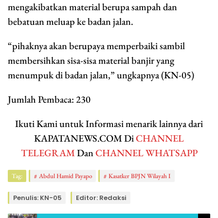
mengakibatkan material berupa sampah dan
bebatuan meluap ke badan jalan.
“pihaknya akan berupaya memperbaiki sambil
membersihkan sisa-sisa material banjir yang
menumpuk di badan jalan,” ungkapnya (KN-05)
Jumlah Pembaca:
230
Ikuti Kami untuk Informasi menarik lainnya dari
KAPATANEWS.COM Di
CHANNEL
TELEGRAM
Dan
CHANNEL WHATSAPP
Tag:
Abdul Hamid Payapo
Kasatker BPJN Wilayah I
Penulis: KN-05
Editor: Redaksi