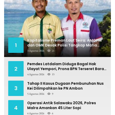
Kapitalisme Preman Laut Seira: AMGPM
1
dan OMK Desak Polisi Tangkap Mafia
Pungli
3 Agustus 2026
21
Pemdes Latdalam Diduga Bagal Hak
2
Ulayat Yempori, Prona BPN Terseret Bara
Sengketa
4 Agustus 2026
15
Tahap II Kasus Dugaan Pembunuhan Nus
3
Kei Dilimpahkan ke PN Ambon
5 Agustus 2026
9
Operasi Antik Salawaku 2026, Polres
4
Malra Amankan 45 Liter Sopi
6 Agustus 2026
6