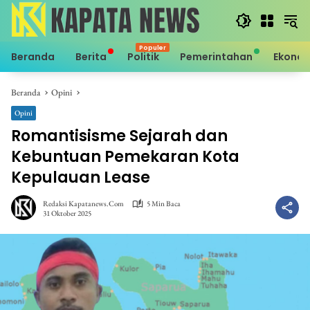
Langsung
ke
konten
Beranda
Berita
Politik
Pemerintahan
Ekono
Beranda
Opini
Opini
Romantisisme Sejarah dan
Kebuntuan Pemekaran Kota
Kepulauan Lease
Redaksi Kapatanews.com
5 Min Baca
31 Oktober 2025