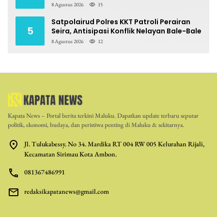
Berpotensi Pidana
8 Agustus 2026
15
Satpolairud Polres KKT Patroli Perairan
5
Seira, Antisipasi Konflik Nelayan Bale-Bale
8 Agustus 2026
12
Kapata News – Portal berita terkini Maluku. Dapatkan update terbaru seputar
politik, ekonomi, budaya, dan peristiwa penting di Maluku & sekitarnya.
Jl. Tulukabessy. No 34. Mardika RT 004 RW 005 Kelurahan Rijali,
Kecamatan Sirimau Kota Ambon.
081367486991
redaksikapatanews@gmail.com