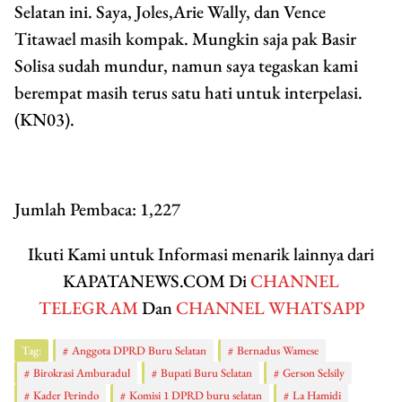
Selatan ini. Saya, Joles,Arie Wally, dan Vence
Titawael masih kompak. Mungkin saja pak Basir
Solisa sudah mundur, namun saya tegaskan kami
berempat masih terus satu hati untuk interpelasi.
(KN03).
Jumlah Pembaca:
1,227
Ikuti Kami untuk Informasi menarik lainnya dari
KAPATANEWS.COM Di
CHANNEL
TELEGRAM
Dan
CHANNEL WHATSAPP
Tag:
Anggota DPRD Buru Selatan
Bernadus Wamese
Birokrasi Amburadul
Bupati Buru Selatan
Gerson Selsily
Kader Perindo
Komisi 1 DPRD buru selatan
La Hamidi