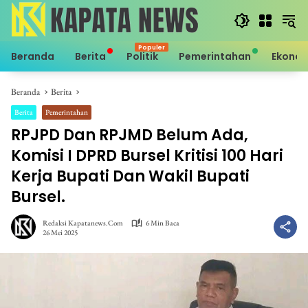
Langsung
ke
konten
Beranda
Berita
Politik
Pemerintahan
Ekono
Beranda
Berita
Berita
Pemerintahan
RPJPD Dan RPJMD Belum Ada,
Komisi I DPRD Bursel Kritisi 100 Hari
Kerja Bupati Dan Wakil Bupati
Bursel.
Redaksi Kapatanews.com
6 Min Baca
26 Mei 2025