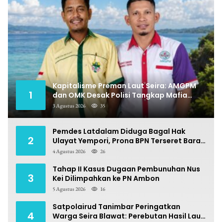
Kapitalisme Preman Laut Seira: AMGPM
1
dan OMK Desak Polisi Tangkap Mafia
Pungli
3 Agustus 2026
35
Pemdes Latdalam Diduga Bagal Hak
2
Ulayat Yempori, Prona BPN Terseret Bara
Sengketa
4 Agustus 2026
26
Tahap II Kasus Dugaan Pembunuhan Nus
3
Kei Dilimpahkan ke PN Ambon
5 Agustus 2026
16
Satpolairud Tanimbar Peringatkan
4
Warga Seira Blawat: Perebutan Hasil Laut