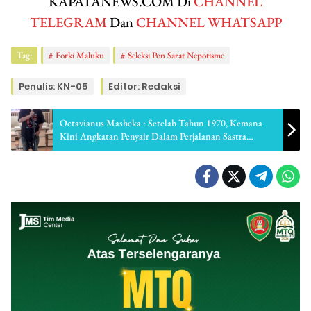
KAPATANEWS.COM Di
CHANNEL
TELEGRAM
Dan
CHANNEL WHATSAPP
Tag:
Forki Maluku
Seleksi Pon Sarat Nepotisme
Penulis: KN-05
Editor: Redaksi
Octavianus Masheka : Setelah Tahun 1970, Kemana
Kini Angkatan Penyair Dalam Perjalanan Sastra
Indonesia ?