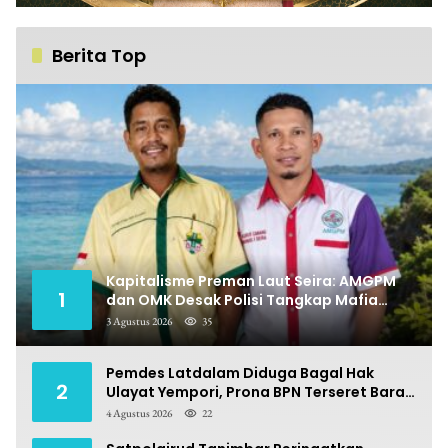
Berita Top
Kapitalisme Preman Laut Seira: AMGPM
1
dan OMK Desak Polisi Tangkap Mafia
Pungli
3 Agustus 2026
35
Pemdes Latdalam Diduga Bagal Hak
2
Ulayat Yempori, Prona BPN Terseret Bara
Sengketa
4 Agustus 2026
22