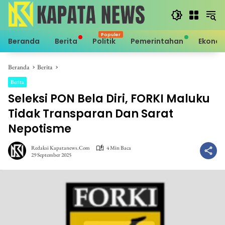
Langsung
ke
konten
Beranda
Berita
Politik
Pemerintahan
Ekono
Beranda
Berita
Berita
Seleksi PON Bela Diri, FORKI Maluku
Tidak Transparan Dan Sarat
Nepotisme
Redaksi Kapatanews.com
4 Min Baca
29 September 2025