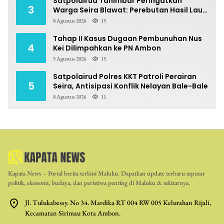
Satpolairud Tanimbar Peringatkan
3
Warga Seira Blawat: Perebutan Hasil Laut
Berpotensi Pidana
8 Agustus 2026
15
Tahap II Kasus Dugaan Pembunuhan Nus
4
Kei Dilimpahkan ke PN Ambon
5 Agustus 2026
15
Satpolairud Polres KKT Patroli Perairan
5
Seira, Antisipasi Konflik Nelayan Bale-Bale
8 Agustus 2026
11
Kapata News – Portal berita terkini Maluku. Dapatkan update terbaru seputar
politik, ekonomi, budaya, dan peristiwa penting di Maluku & sekitarnya.
Jl. Tulukabessy. No 34. Mardika RT 004 RW 005 Kelurahan Rijali,
Kecamatan Sirimau Kota Ambon.