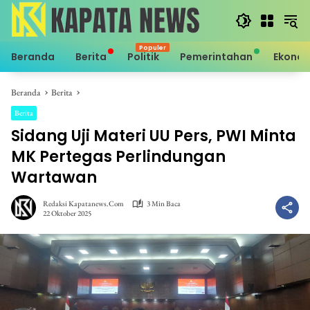
Langsung
ke
konten
Beranda
Berita
Politik
Pemerintahan
Ekono
Beranda
Berita
Berita
Sidang Uji Materi UU Pers, PWI Minta
MK Pertegas Perlindungan
Wartawan
Redaksi Kapatanews.com
3 Min Baca
22 Oktober 2025