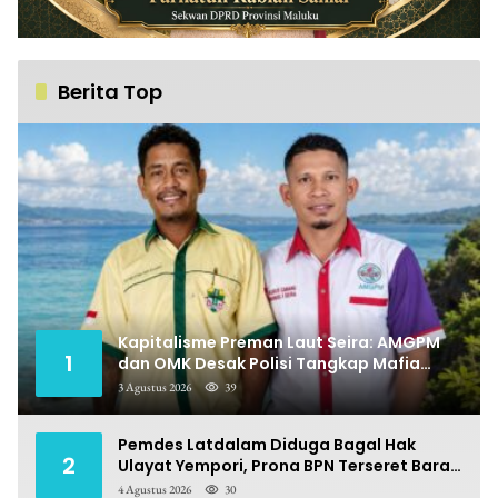
Berita Top
Kapitalisme Preman Laut Seira: AMGPM
1
dan OMK Desak Polisi Tangkap Mafia
Pungli
3 Agustus 2026
39
Pemdes Latdalam Diduga Bagal Hak
2
Ulayat Yempori, Prona BPN Terseret Bara
Sengketa
4 Agustus 2026
30