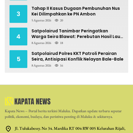
Tahap II Kasus Dugaan Pembunuhan Nus
3
Kei Dilimpahkan ke PN Ambon
5 Agustus 2026
20
Satpolairud Tanimbar Peringatkan
4
Warga Seira Blawat: Perebutan Hasil Laut
Berpotensi Pidana
8 Agustus 2026
18
Satpolairud Polres KKT Patroli Perairan
5
Seira, Antisipasi Konflik Nelayan Bale-Bale
8 Agustus 2026
16
Kapata News – Portal berita terkini Maluku. Dapatkan update terbaru seputar
politik, ekonomi, budaya, dan peristiwa penting di Maluku & sekitarnya.
Jl. Tulukabessy. No 34. Mardika RT 004 RW 005 Kelurahan Rijali,