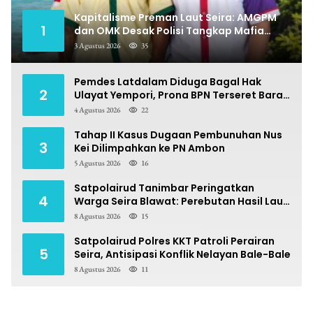
Kapitalisme Preman Laut Seira: AMGPM
1
dan OMK Desak Polisi Tangkap Mafia
Pungli
3 Agustus 2026
35
Pemdes Latdalam Diduga Bagal Hak
2
Ulayat Yempori, Prona BPN Terseret Bara
Sengketa
4 Agustus 2026
22
Tahap II Kasus Dugaan Pembunuhan Nus
3
Kei Dilimpahkan ke PN Ambon
5 Agustus 2026
16
Satpolairud Tanimbar Peringatkan
4
Warga Seira Blawat: Perebutan Hasil Laut
Berpotensi Pidana
8 Agustus 2026
15
Satpolairud Polres KKT Patroli Perairan
5
Seira, Antisipasi Konflik Nelayan Bale-Bale
8 Agustus 2026
11