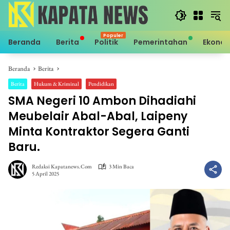
Langsung
ke
konten
Beranda
Berita
Politik
Pemerintahan
Ekono
Beranda
Berita
Berita
Hukum & Kriminal
Pendidikan
SMA Negeri 10 Ambon Dihadiahi
Meubelair Abal-Abal, Laipeny
Minta Kontraktor Segera Ganti
Baru.
Redaksi Kapatanews.com
3 Min Baca
5 April 2025