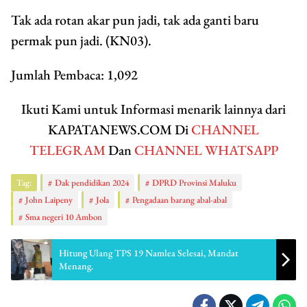
Tak ada rotan akar pun jadi, tak ada ganti baru
permak pun jadi. (KN03).
Jumlah Pembaca:
1,092
Ikuti Kami untuk Informasi menarik lainnya dari
KAPATANEWS.COM Di
CHANNEL
TELEGRAM
Dan
CHANNEL WHATSAPP
Tag:
Dak pendidikan 2024
DPRD Provinsi Maluku
John Laipeny
Jola
Pengadaan barang abal-abal
Sma negeri 10 Ambon
Hitung Ulang TPS 19 Namlea Selesai, Mandat
Menang.