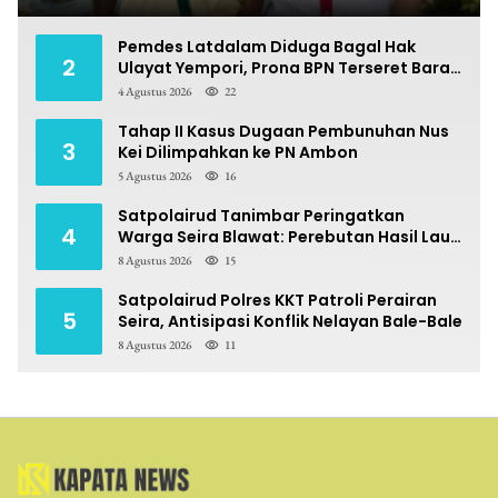
Pemdes Latdalam Diduga Bagal Hak
2
Ulayat Yempori, Prona BPN Terseret Bara
Sengketa
4 Agustus 2026
22
Tahap II Kasus Dugaan Pembunuhan Nus
3
Kei Dilimpahkan ke PN Ambon
5 Agustus 2026
16
Satpolairud Tanimbar Peringatkan
4
Warga Seira Blawat: Perebutan Hasil Laut
Berpotensi Pidana
8 Agustus 2026
15
Satpolairud Polres KKT Patroli Perairan
5
Seira, Antisipasi Konflik Nelayan Bale-Bale
8 Agustus 2026
11