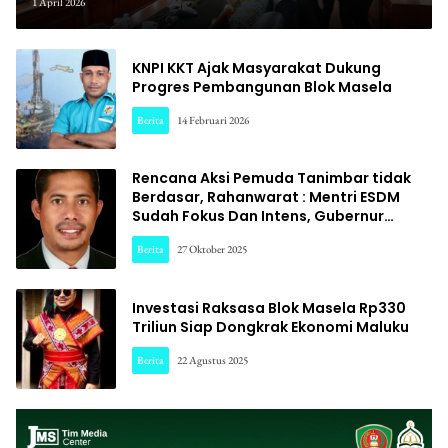
Dijalankan : Gubernur Bentuk
1 April 2026
Tim Terpadu
KNPI KKT Ajak Masyarakat Dukung
Progres Pembangunan Blok Masela
Berita
14 Februari 2026
Rencana Aksi Pemuda Tanimbar tidak
Berdasar, Rahanwarat : Mentri ESDM
Sudah Fokus Dan Intens, Gubernur
Maluku Diminta Turun Tangan Soal
Berita
27 Oktober 2025
Pembebasan Kawasan Hutan!”
Investasi Raksasa Blok Masela Rp330
Triliun Siap Dongkrak Ekonomi Maluku
Berita
22 Agustus 2025