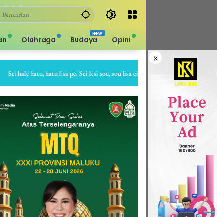
an
Olahraga
Budaya
Opini
×
hale hatu, hatu lisa pei Sei lesi sou, sou lisa ei Sapa bale batu, batu gepe dia Sap