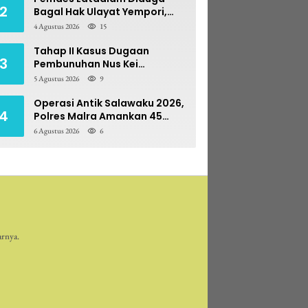
2
Bagal Hak Ulayat Yempori,
Prona BPN Terseret Bara
4 Agustus 2026
15
Sengketa
Tahap II Kasus Dugaan
3
Pembunuhan Nus Kei
Dilimpahkan ke PN Ambon
5 Agustus 2026
9
Operasi Antik Salawaku 2026,
4
Polres Malra Amankan 45
Liter Sopi
6 Agustus 2026
6
arnya.