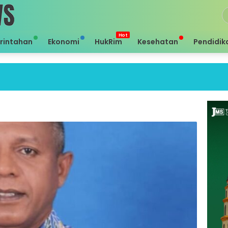
rintahan
Ekonomi
HukRim
Kesehatan
Pendidik
Sei 