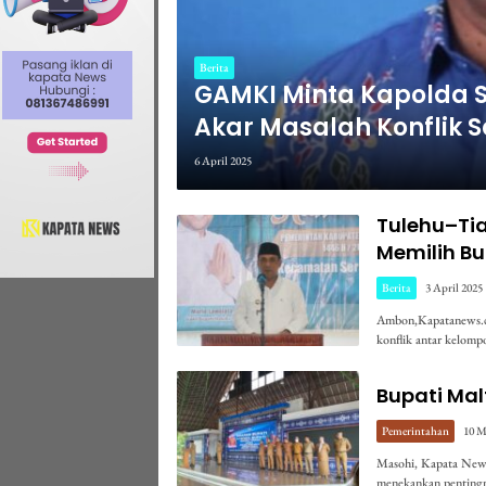
Berita
GAMKI Minta Kapolda 
Akar Masalah Konflik 
6 April 2025
Tulehu–Tia
Memilih B
Berita
3 April 2025
Ambon,Kapatanews.co
konflik antar kelom
Bupati Mal
Pemerintahan
10 M
Masohi, Kapata News
menekankan pentingnya