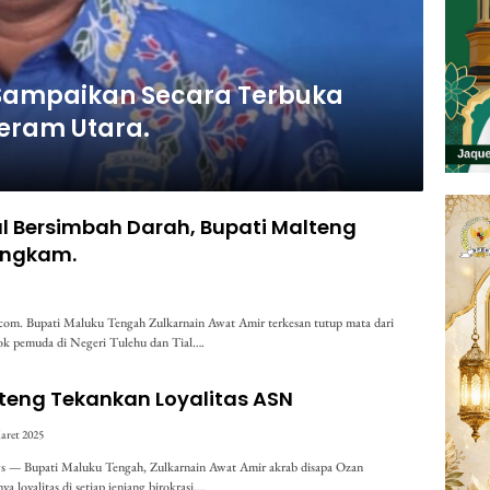
Sampaikan Secara Terbuka
Seram Utara.
l Bersimbah Darah, Bupati Malteng
ungkam.
m. Bupati Maluku Tengah Zulkarnain Awat Amir terkesan tutup mata dari
pok pemuda di Negeri Tulehu dan Tial….
teng Tekankan Loyalitas ASN
aret 2025
 — Bupati Maluku Tengah, Zulkarnain Awat Amir akrab disapa Ozan
 loyalitas di setiap jenjang birokrasi….