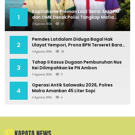
Kapitalisme Preman Laut Seira: AMGPM
1
dan OMK Desak Polisi Tangkap Mafia
Pungli
3 Agustus 2026
25
Pemdes Latdalam Diduga Bagal Hak
2
Ulayat Yempori, Prona BPN Terseret Bara
Sengketa
4 Agustus 2026
18
Tahap II Kasus Dugaan Pembunuhan Nus
3
Kei Dilimpahkan ke PN Ambon
5 Agustus 2026
9
Operasi Antik Salawaku 2026, Polres
4
Malra Amankan 45 Liter Sopi
6 Agustus 2026
6