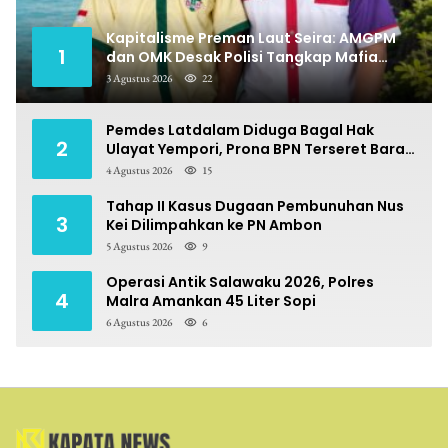
Kapitalisme Preman Laut Seira: AMGPM
1
dan OMK Desak Polisi Tangkap Mafia
Pungli
3 Agustus 2026
22
Pemdes Latdalam Diduga Bagal Hak
2
Ulayat Yempori, Prona BPN Terseret Bara
Sengketa
4 Agustus 2026
15
Tahap II Kasus Dugaan Pembunuhan Nus
3
Kei Dilimpahkan ke PN Ambon
5 Agustus 2026
9
Operasi Antik Salawaku 2026, Polres
4
Malra Amankan 45 Liter Sopi
6 Agustus 2026
6