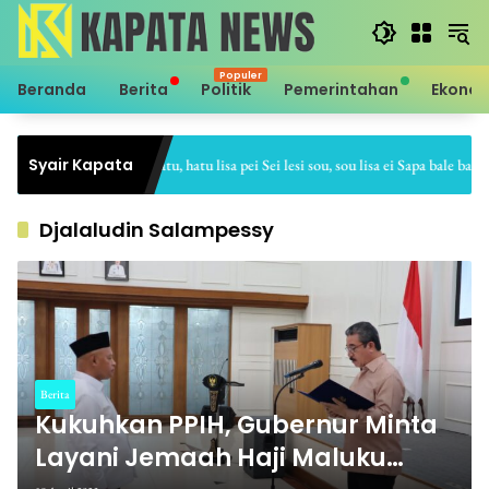
Langsung
ke
konten
Beranda
Berita
Politik
Pemerintahan
Ekono
Syair Kapata
Sei hale hatu, hatu lisa pei Sei lesi sou, sou lisa ei Sapa bale batu, b
Djalaludin Salampessy
Berita
Kukuhkan PPIH, Gubernur Minta
Layani Jemaah Haji Maluku