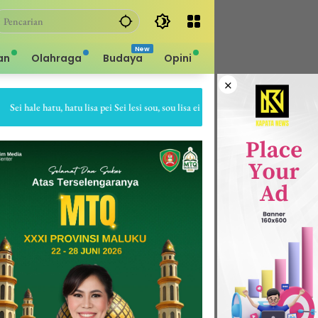
an
Olahraga
Budaya
Opini
×
hale hatu, hatu lisa pei Sei lesi sou, sou lisa ei Sapa bale batu, batu gepe dia Sap