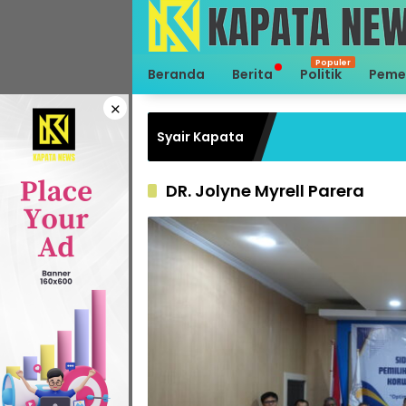
Langsung
ke
konten
Beranda
Berita
Politik
Peme
×
Syair Kapata
DR. Jolyne Myrell Parera