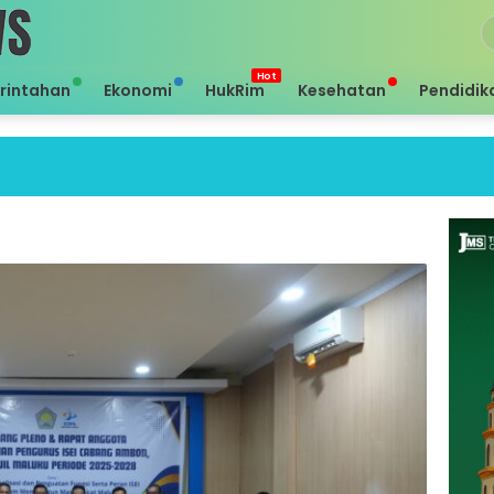
rintahan
Ekonomi
HukRim
Kesehatan
Pendidik
Sei 