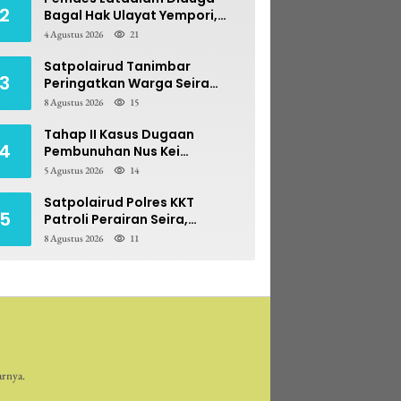
2
Bagal Hak Ulayat Yempori,
Prona BPN Terseret Bara
4 Agustus 2026
21
Sengketa
Satpolairud Tanimbar
3
Peringatkan Warga Seira
Blawat: Perebutan Hasil Laut
8 Agustus 2026
15
Berpotensi Pidana
Tahap II Kasus Dugaan
4
Pembunuhan Nus Kei
Dilimpahkan ke PN Ambon
5 Agustus 2026
14
Satpolairud Polres KKT
5
Patroli Perairan Seira,
Antisipasi Konflik Nelayan
8 Agustus 2026
11
Bale-Bale
arnya.