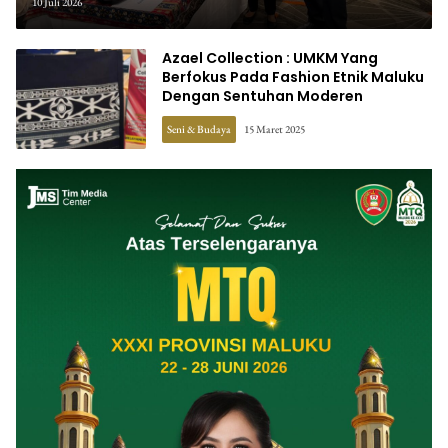
Maluku di Darwin Fusion ASEAN
10 Juli 2026
2026
Azael Collection : UMKM Yang
Berfokus Pada Fashion Etnik Maluku
Dengan Sentuhan Moderen
Seni & Budaya
15 Maret 2025