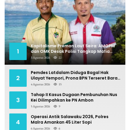
Kapitalisme Preman Laut Seira: AMGPM
1
dan OMK Desak Polisi Tangkap Mafia
Pungli
3 Agustus 2026
22
Pemdes Latdalam Diduga Bagal Hak
2
Ulayat Yempori, Prona BPN Terseret Bara
Sengketa
4 Agustus 2026
15
Tahap II Kasus Dugaan Pembunuhan Nus
3
Kei Dilimpahkan ke PN Ambon
5 Agustus 2026
9
Operasi Antik Salawaku 2026, Polres
4
Malra Amankan 45 Liter Sopi
6 Agustus 2026
6