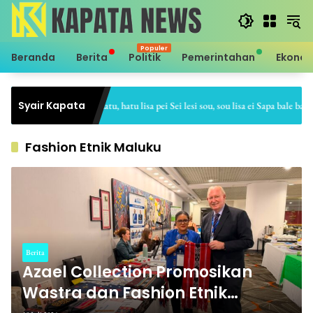
Langsung
ke
konten
Beranda
Berita
Politik
Pemerintahan
Ekono
Syair Kapata
Sei hale hatu, hatu lisa pei Sei lesi sou, sou lisa ei Sapa bale batu, 
Fashion Etnik Maluku
Berita
Azael Collection Promosikan
Wastra dan Fashion Etnik