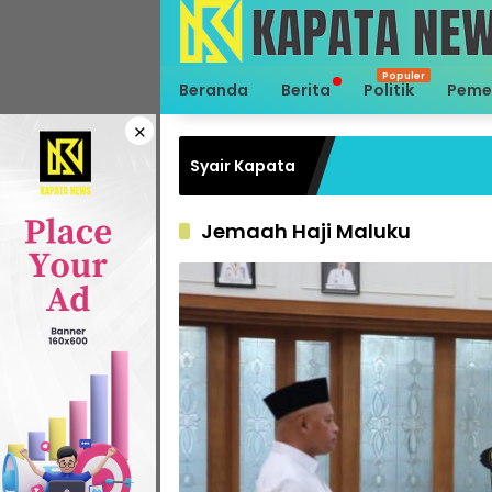
Langsung
ke
konten
Beranda
Berita
Politik
Peme
×
Syair Kapata
Jemaah Haji Maluku