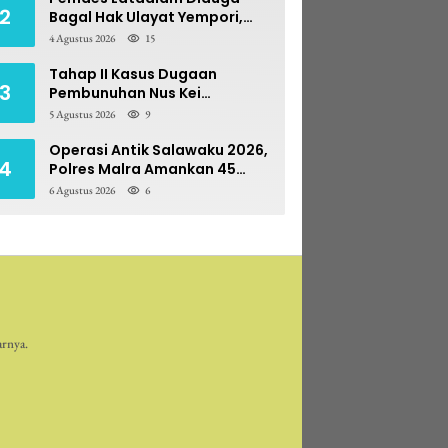
2
Bagal Hak Ulayat Yempori,
Prona BPN Terseret Bara
4 Agustus 2026
15
Sengketa
Tahap II Kasus Dugaan
3
Pembunuhan Nus Kei
Dilimpahkan ke PN Ambon
5 Agustus 2026
9
Operasi Antik Salawaku 2026,
4
Polres Malra Amankan 45
Liter Sopi
6 Agustus 2026
6
arnya.