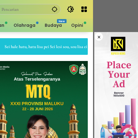
an
Olahraga
Budaya
Opini
×
i hale hatu, hatu lisa pei Sei lesi sou, sou lisa ei Sapa bale batu, batu gepe dia S