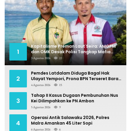
Kapitalisme Preman Laut Seira: AMGPM
1
dan OMK Desak Polisi Tangkap Mafia
Pungli
3 Agustus 2026
22
Pemdes Latdalam Diduga Bagal Hak
2
Ulayat Yempori, Prona BPN Terseret Bara
Sengketa
4 Agustus 2026
15
Tahap II Kasus Dugaan Pembunuhan Nus
3
Kei Dilimpahkan ke PN Ambon
5 Agustus 2026
9
Operasi Antik Salawaku 2026, Polres
4
Malra Amankan 45 Liter Sopi
6 Agustus 2026
6