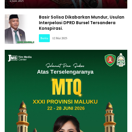
Angkutan Feri ASDP.
4 Juni 2025
Basir Solisa Dikabarkan Mundur, Usulan
Interpelasi DPRD Bursel Tersandera
Konspirasi.
Berita
12 Mei 2025