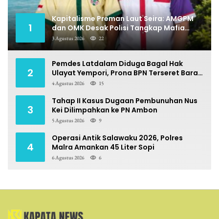
Kapitalisme Preman Laut Seira: AMGPM
1
dan OMK Desak Polisi Tangkap Mafia
Pungli
3 Agustus 2026
22
Pemdes Latdalam Diduga Bagal Hak
2
Ulayat Yempori, Prona BPN Terseret Bara
Sengketa
4 Agustus 2026
15
Tahap II Kasus Dugaan Pembunuhan Nus
3
Kei Dilimpahkan ke PN Ambon
5 Agustus 2026
9
Operasi Antik Salawaku 2026, Polres
4
Malra Amankan 45 Liter Sopi
6 Agustus 2026
6