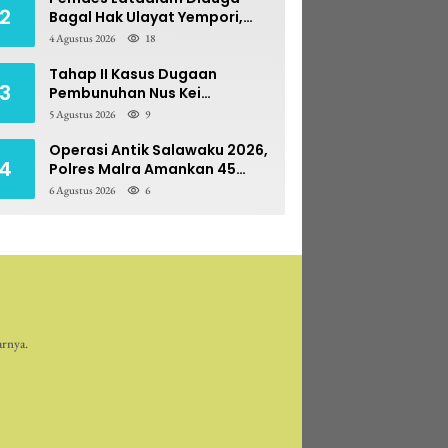
2
Bagal Hak Ulayat Yempori,
Prona BPN Terseret Bara
4 Agustus 2026
18
Sengketa
Tahap II Kasus Dugaan
3
Pembunuhan Nus Kei
Dilimpahkan ke PN Ambon
5 Agustus 2026
9
Operasi Antik Salawaku 2026,
4
Polres Malra Amankan 45
Liter Sopi
6 Agustus 2026
6
arnya.