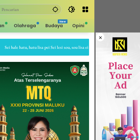
an
Olahraga
Budaya
Opini
×
 hale hatu, hatu lisa pei Sei lesi sou, sou lisa ei Sapa bale batu, batu gepe dia Sa