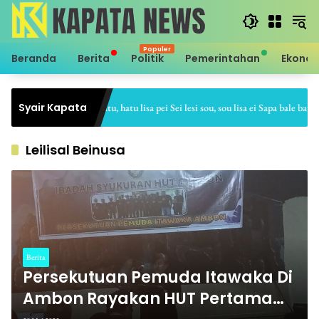
Langsung
ke
konten
Beranda
Berita
Politik
Pemerintahan
Ekono
Syair Kapata
Sei hale hatu, hatu lisa pei Sei lesi sou, sou lisa ei Sapa bale batu, ba
Leilisal Beinusa
Berita
Persekutuan Pemuda Itawaka Di
Ambon Rayakan HUT Pertama