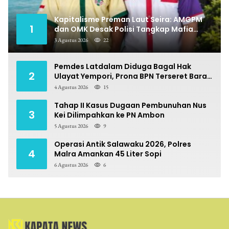
Kapitalisme Preman Laut Seira: AMGPM
1
dan OMK Desak Polisi Tangkap Mafia
Pungli
3 Agustus 2026
22
Pemdes Latdalam Diduga Bagal Hak
2
Ulayat Yempori, Prona BPN Terseret Bara
Sengketa
4 Agustus 2026
15
Tahap II Kasus Dugaan Pembunuhan Nus
3
Kei Dilimpahkan ke PN Ambon
5 Agustus 2026
9
Operasi Antik Salawaku 2026, Polres
4
Malra Amankan 45 Liter Sopi
6 Agustus 2026
6