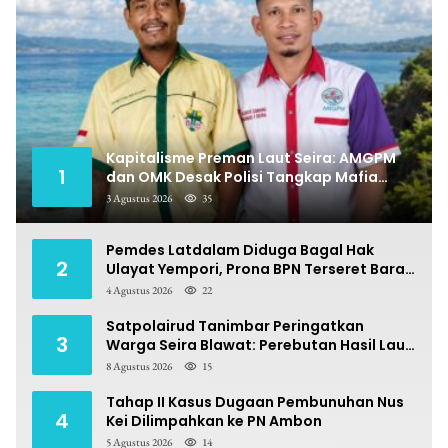
Kapitalisme Preman Laut Seira: AMGPM
1
dan OMK Desak Polisi Tangkap Mafia
Pungli
3 Agustus 2026
35
Pemdes Latdalam Diduga Bagal Hak
2
Ulayat Yempori, Prona BPN Terseret Bara
Sengketa
4 Agustus 2026
22
Satpolairud Tanimbar Peringatkan
3
Warga Seira Blawat: Perebutan Hasil Laut
Berpotensi Pidana
8 Agustus 2026
15
Tahap II Kasus Dugaan Pembunuhan Nus
4
Kei Dilimpahkan ke PN Ambon
5 Agustus 2026
14