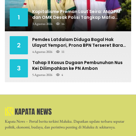
Kapitalisme Preman Laut Seira: AMGPM
1
dan OMK Desak Polisi Tangkap Mafia
Pungli
3 Agustus 2026
16
Pemdes Latdalam Diduga Bagal Hak
2
Ulayat Yempori, Prona BPN Terseret Bara
Sengketa
4 Agustus 2026
11
Tahap II Kasus Dugaan Pembunuhan Nus
3
Kei Dilimpahkan ke PN Ambon
5 Agustus 2026
4
Kapata News – Portal berita terkini Maluku. Dapatkan update terbaru seputar
politik, ekonomi, budaya, dan peristiwa penting di Maluku & sekitarnya.