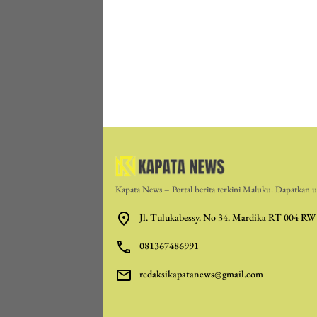
Kapata News – Portal berita terkini Maluku. Dapatkan up
Jl. Tulukabessy. No 34. Mardika RT 004 RW
081367486991
redaksikapatanews@gmail.com