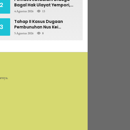
2
Bagal Hak Ulayat Yempori,
Prona BPN Terseret Bara
4 Agustus 2026
13
Sengketa
Tahap II Kasus Dugaan
3
Pembunuhan Nus Kei
Dilimpahkan ke PN Ambon
5 Agustus 2026
8
arnya.