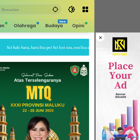
an
Olahraga
Budaya
Opini
×
ei hale hatu, hatu lisa pei Sei lesi sou, sou lisa ei Sapa bale batu, batu gepe dia 