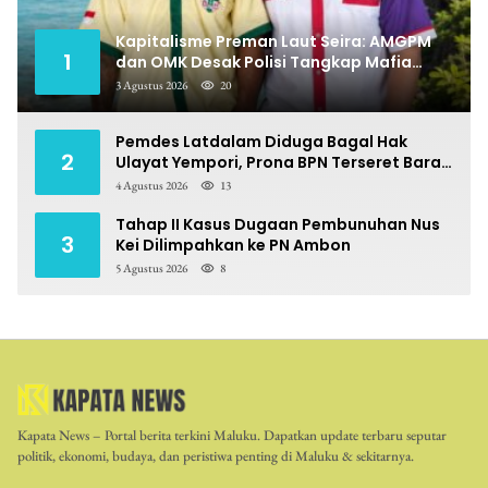
Kapitalisme Preman Laut Seira: AMGPM
1
dan OMK Desak Polisi Tangkap Mafia
Pungli
3 Agustus 2026
20
Pemdes Latdalam Diduga Bagal Hak
2
Ulayat Yempori, Prona BPN Terseret Bara
Sengketa
4 Agustus 2026
13
Tahap II Kasus Dugaan Pembunuhan Nus
3
Kei Dilimpahkan ke PN Ambon
5 Agustus 2026
8
Kapata News – Portal berita terkini Maluku. Dapatkan update terbaru seputar
politik, ekonomi, budaya, dan peristiwa penting di Maluku & sekitarnya.